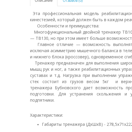
Описание
Отзывов (0)
Эта профессиональная модель реабилитацион
кинестезией, который должен быть в каждом ре
Особенности и преимущества:
Многофункциональный двойной тренажер TB103 
— ТВ130, но при этом имеет больше возможност
Главное отличие — возможность выполнять 
исключая асимметрию мышечного баланса в теле.
и нижнего блока (кроссовер), одновременное сгиб
Тренажер
предназначен для выполнения широк
мышц рук и ног, а также реабилитационных упра
суставах и т.д. Нагрузка при выполнении упра
стек состоит из грузов весом 5кг и верхн
тренажера
Бубновского
дает возможность про
подготовки. Для устранения скольжения и 
подпятники.
Характеристики:
Габариты тренажера (ДхШхВ) - 278,5x71x22