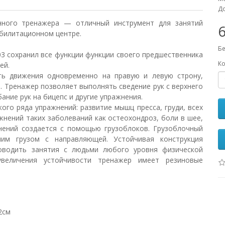
До
ного тренажера — отличный инструмент для занятий
абилитационном центре.
Бе
сохранил все функции функции своего предшественника
Ко
ей.
движения одновременно на правую и левую строну,
 Тренажер позволяет выполнять сведение рук с верхнего
ание рук на бицепс и другие упражнения.
ого ряда упражнений: развитие мышц пресса, груди, всех
жнений таких заболеваний как остеохондроз, боли в шее,
жнений создается с помощью грузоблоков. Грузоблочный
им грузом с направляющей. Устойчивая конструкция
водить занятия с людьми любого уровня физической
увеличения устойчивости тренажер имеет резиновые
2см