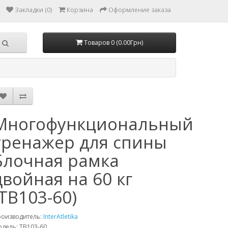
Закладки (0)
Корзина
Оформление заказа
Товаров 0 (0.00Грн)
Многофункциональный
тренажер для спины
Блочная рамка
двойная на 60 кг
(TB103-60)
роизводитель:
InterAtletika
дель: TB103-60