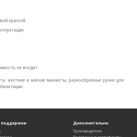
вой краской
плуатации​ ​
оимость не входят.
ь: жесткие и мягкие манжеты, разнообразные ручки для
абилитации.
 поддержки
Дополнительно
ы
Производители