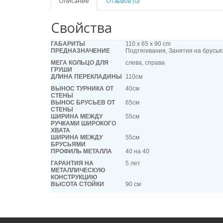
Описание
Отзывов (0)
Свойства
ГАБАРИТЫ
110 x 65 x 90 cm
ПРЕДНАЗНАЧЕНИЕ
Подтягивания, Занятия на брусья
МЕГА КОЛЬЦО ДЛЯ
слева, справа
ГРУШИ
ДЛИНА ПЕРЕКЛАДИНЫ
110см
ВЫНОС ТУРНИКА ОТ
40см
СТЕНЫ
ВЫНОС БРУСЬЕВ ОТ
65см
СТЕНЫ
ШИРИНА МЕЖДУ
55см
РУЧКАМИ ШИРОКОГО
ХВАТА
ШИРИНА МЕЖДУ
55см
БРУСЬЯМИ
ПРОФИЛЬ МЕТАЛЛА
40 на 40
ГАРАНТИЯ НА
5 лет
МЕТАЛЛИЧЕСКУЮ
КОНСТРУКЦИЮ
ВЫСОТА СТОЙКИ
90 см