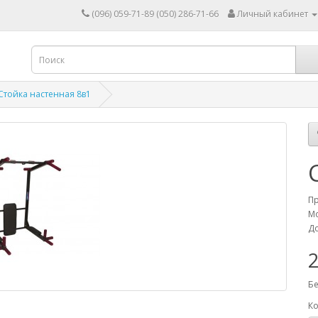
(096) 059-71-89 (050) 286-71-66
Личный кабинет
Стойка настенная 8в1
П
Мо
До
Бе
Ко